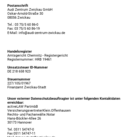
Postanschrift
Audi Zentrum Zwickau GmbH
Oskar-Arnold-Straße 30
08056 Zwickau
Tel.: 03 75/5 60 86-0
Fax: 03 75/5 60 86-19
E-Mail: info@audi-zentrum-zwickau.de
Handelsregister
Amtsgericht Chemnitz - Registergericht
Registernummer: HRB 19461
Umsatzsteuer ID-Nummer
DE 218 658 923
Steuernummer
227/105/01967
Finanzamt Zwickau-Stadt
Unser externer Datenschutzbeauftragter ist unter folgenden Kontaktdaten
erreichbar:
activeLAW PartmbB
VersicherungsvertreterKlein.Offenhausen
Rechts- und Fachanwälte.Notar
Hans-Böckler-Allee 26
30173 Hannover
Tel. 0511 54747-0
Fax 0511 54747-11