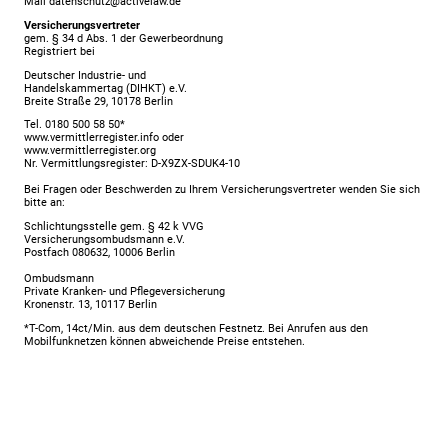
Mail datenschutz@activelaw.de
Versicherungsvertreter
gem. § 34 d Abs. 1 der Gewerbeordnung
Registriert bei
Deutscher Industrie- und
Handelskammertag (DIHKT) e.V.
Breite Straße 29, 10178 Berlin
Tel. 0180 500 58 50*
www.vermittlerregister.info oder
www.vermittlerregister.org
Nr. Vermittlungsregister: D-X9ZX-SDUK4-10
Bei Fragen oder Beschwerden zu Ihrem Versicherungsvertreter wenden Sie sich
bitte an:
Schlichtungsstelle gem. § 42 k VVG
Versicherungsombudsmann e.V.
Postfach 080632, 10006 Berlin
Ombudsmann
Private Kranken- und Pflegeversicherung
Kronenstr. 13, 10117 Berlin
*T-Com, 14ct/Min. aus dem deutschen Festnetz. Bei Anrufen aus den
Mobilfunknetzen können abweichende Preise entstehen.